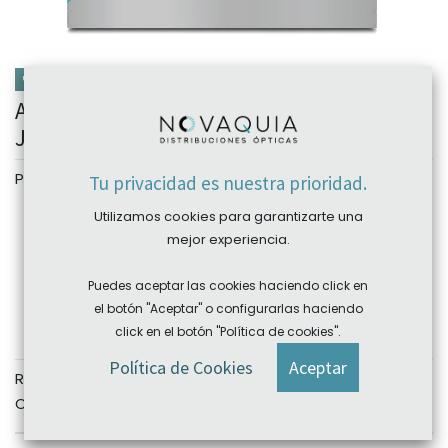
CAJA 90 LENTES
Acuvue Oasys 1 Day 90 pk Johnson &
Johnson
Personalizar
Tu privacidad es nuestra prioridad.
Radio
Utilizamos cookies para garantizarte una
mejor experiencia.
8.50
9.00
Esfera
Puedes aceptar las cookies haciendo click en
el botón "Aceptar" o configurarlas haciendo
click en el botón "Política de cookies".
Política de Cookies
Aceptar
REF:
JJAO1D9085-0050
Categoría:
Johnson&Johnson