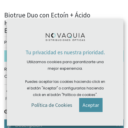
Biotrue Duo con Ectoín + Ácido
Hialurónico 20x0.5 ml (Vidisan Alergia)
Bausch+Lomb
Personalizar
Tu privacidad es nuestra prioridad.
Combinación no disponible actualmente
Utilizamos cookies para garantizarte una
mejor experiencia.
REF:
BL.108
Categories:
Allergan
,
Bausch&Lomb
Puedes aceptar las cookies haciendo click en
el botón "Aceptar" o configurarlas haciendo
click en el botón "Política de cookies".
Plazo devolución: sujeto a producto, consultar
Política de Cookies
Aceptar
Plazo de entrega:
consultar
Descripción