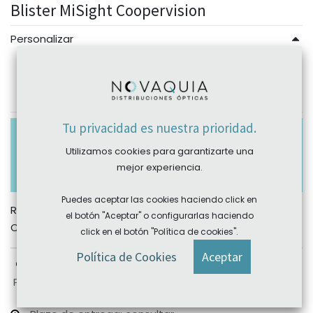
Blister MiSight Coopervision
Personalizar
Esfera
Tu privacidad es nuestra prioridad.
Los pedidos con importe inferior a 1€ tendrán un
sobrecoste en el porte de 2.70€ (para península) y
Utilizamos cookies para garantizarte una
de 3.30€ (para Portugal) para cubrir gastos de
mejor experiencia.
gestión y manipulación.
Puedes aceptar las cookies haciendo click en
REF:
N/A
el botón "Aceptar" o configurarlas haciendo
Categoría:
Coopervision
click en el botón "Política de cookies".
Política de Cookies
Aceptar
Plazo devolución: sujeto a producto, consultar