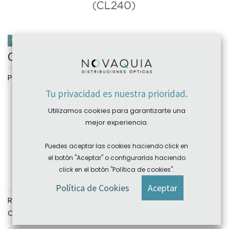
CAJA 10 LENTES
Clear 1 Day Colors 10 pk Clearlab
Personalizar
Color
Tu privacidad es nuestra prioridad.
Light Blue (CL240)
Gray (FL331)
Utilizamos cookies para garantizarte una
mejor experiencia.
Hazel (FL332)
Blue (FL333)
Green (FL334)
Puedes aceptar las cookies haciendo click en
Esfera
el botón "Aceptar" o configurarlas haciendo
click en el botón "Política de cookies".
Política de Cookies
Aceptar
REF:
N/A
Categoría:
Clearlab