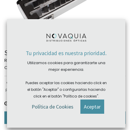
Set Barra de prismas horizontal y vertical
Tu privacidad es nuestra prioridad.
REF:
GAB.SET01
Utilizamos cookies para garantizarte una
Categoría:
Optometría
mejor experiencia.
Puedes aceptar las cookies haciendo click en
Plazo devolución: sujeto a producto, consultar
el botón "Aceptar" o configurarlas haciendo
click en el botón "Política de cookies".
Plazo de entrega:
consultar
Política de Cookies
Aceptar
Descripción