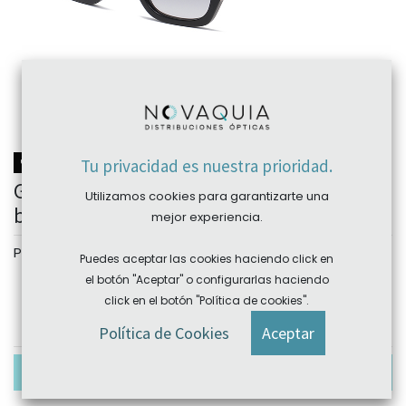
NOVEDAD
Tu privacidad es nuestra prioridad.
Gafa sol acetato BE151 53-22 (145)
Utilizamos cookies para garantizarte una
bemboo eyewear
mejor experiencia.
Personalizar
Puedes aceptar las cookies haciendo click en
Color
el botón "Aceptar" o configurarlas haciendo
click en el botón "Política de cookies".
C2
C3
C4
Política de Cookies
Aceptar
En existencias