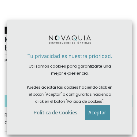
NOVEDAD
Montura acetato BE4199 53-20 (145)
bemboo eyewear
Tu privacidad es nuestra prioridad.
Personalizar
Utilizamos cookies para garantizarte una
Color
mejor experiencia.
C2
C3
C4
Puedes aceptar las cookies haciendo click en
el botón "Aceptar" o configurarlas haciendo
En existencias
click en el botón "Política de cookies".
Política de Cookies
Aceptar
REF:
GGBE4199C2
Categories:
Bemboo eyewear
,
Montura de graduado