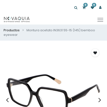
0
0
Productos
Montura acetato IN3631 55-15 (145) bemboo
eyewear