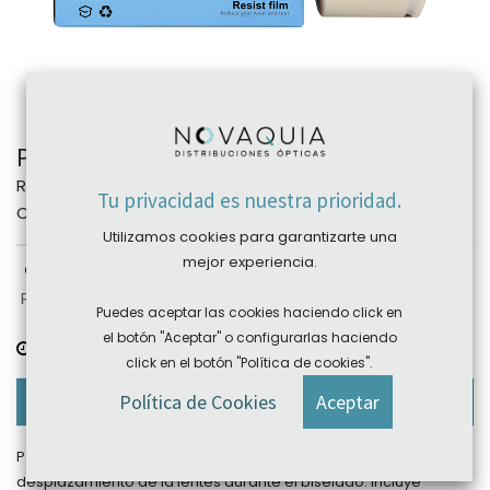
Pegatina protectora Premium A+B 1000 ud
REF:
PEG.HIAB
Tu privacidad es nuestra prioridad.
Categoría:
Pegatinas y protectores
Utilizamos cookies para garantizarte una
mejor experiencia.
Plazo devolución: sujeto a producto, consultar
Puedes aceptar las cookies haciendo click en
el botón "Aceptar" o configurarlas haciendo
Plazo de entrega:
consultar
click en el botón "Política de cookies".
Descripción
Política de Cookies
Aceptar
Pegatinas antideslizantes de adherencia muy alta que evitan el
desplazamiento de la lentes durante el biselado. Incluye