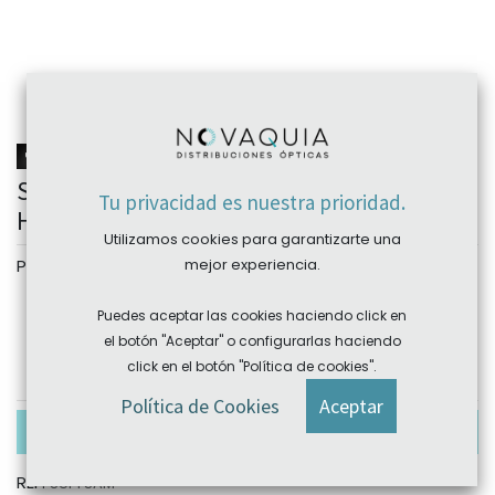
NOVEDAD
Suplemento abatible con filtro selectivo
Tu privacidad es nuestra prioridad.
HMC
Utilizamos cookies para garantizarte una
Personalizar
mejor experiencia.
Color
Puedes aceptar las cookies haciendo click en
el botón "Aceptar" o configurarlas haciendo
click en el botón "Política de cookies".
Política de Cookies
Aceptar
En existencias
REF:
SUPFSAM