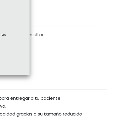
 producto, consultar
rlas
r
 para entregar a tu paciente.
ivo.
comodidad gracias a su tamaño reducido