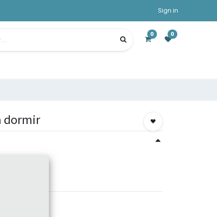
Sign in
0
0
a dormir