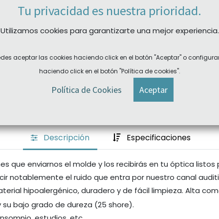
Tu privacidad es nuestra prioridad.
REF:
N/A
Utilizamos cookies para garantizarte una mejor experiencia.
Categoría:
Tapones de baño
Plazo devolución: sujeto a
des aceptar las cookies haciendo click en el botón "Aceptar" o configura
Plazo de entrega:
consulta
haciendo click en el botón "Política de cookies".
Política de Cookies
Aceptar
Descripción
Especificaciones
 que enviarnos el molde y los recibirás en tu óptica listos
cir notablemente el ruido que entra por nuestro canal audit
aterial hipoalergénico, duradero y de fácil limpieza. Alta 
 su bajo grado de dureza (25 shore).
nsomnio, estudios, etc.