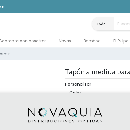
com
Todo
Contacta con nosotros
Novax
Bemboo
El Pulpo
ormir
Tapón a medida par
Personalizar
Color
Celeste
Rojo
Comprar ahora