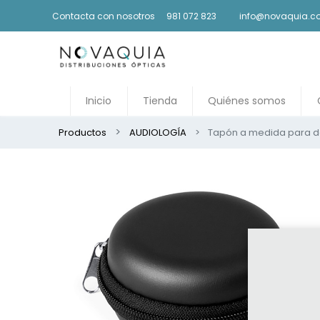
Contacta con nosotros
981 072 823
info@novaquia.
Inicio
Tienda
Quiénes somos
Productos
AUDIOLOGÍA
Tapón a medida para d