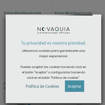
BioTrue 300 ml Bausch+Lomb
BioTrue 480 ml Bausch+Lomb
×
Tu privacidad es nuestra prioridad.
Utilizamos cookies para garantizarte una
mejor experiencia.
Puedes aceptar las cookies haciendo click en
el botón "Aceptar" o configurarlas haciendo
click en el botón "Política de cookies".
BioTrue Flight Pack 2 x 100 ml
Easysept 360 ml Bausch+Lomb
ACCEDER A LAS DESCARGAS
Política de Cookies
Aceptar
Bausch+Lomb