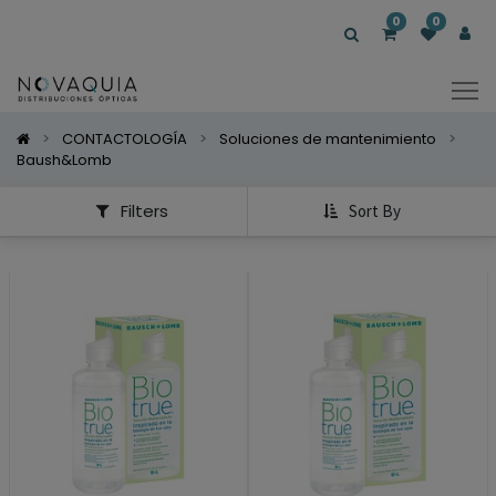
Mostrar
0
0
Categorías
Mostrar
Opciones
CONTACTOLOGÍA
Soluciones de mantenimiento
Baush&Lomb
Filters
Sort By