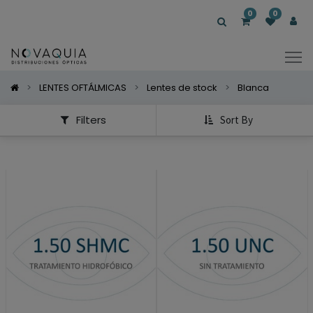
Mostrar
0
0
Categorías
Mostrar
Opciones
LENTES OFTÁLMICAS
Lentes de stock
Blanca
Filters
Sort By