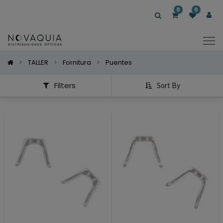
Mostrar
0
0
Categorías
Mostrar
Opciones
TALLER
Fornitura
Puentes
Filters
Sort By