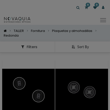
Mostrar
0
0
Categorías
Mostrar
Opciones
TALLER
Fornitura
Plaquetas y almohadillas
Redonda
Filters
Sort By