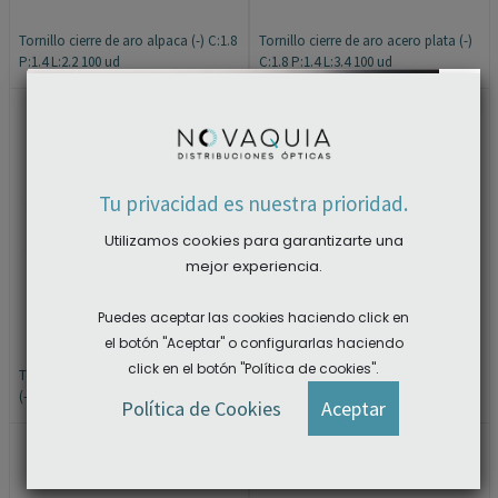
Tornillo cierre de aro alpaca (-) C:1.8
Tornillo cierre de aro acero plata (-)
P:1.4 L:2.2 100 ud
C:1.8 P:1.4 L:3.4 100 ud
×
Tu privacidad es nuestra prioridad.
Utilizamos cookies para garantizarte una
mejor experiencia.
Puedes aceptar las cookies haciendo click en
el botón "Aceptar" o configurarlas haciendo
click en el botón "Política de cookies".
Tornillo cierre de aro acero dorado
Tornillo cierre de aro alpaca (-) C:1.8
(-) C:1.8 P:1.4 L:3.4 100 ud
P:1.4 L:3.8 100 ud
ACCEDER A LAS DESCARGAS
Política de Cookies
Aceptar