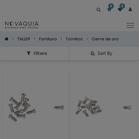
Mostrar
0
0
Categorías
Mostrar
Opciones
TALLER
Fornitura
Tornillos
Cierre de aro
Filters
Sort By