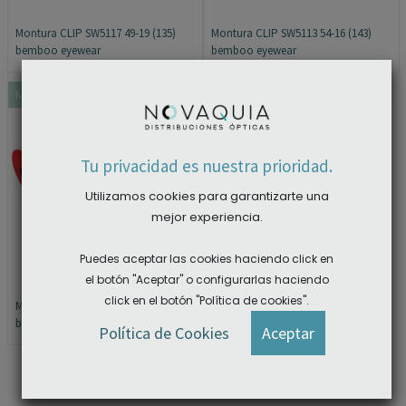
Montura CLIP SW5117 49-19 (135)
Montura CLIP SW5113 54-16 (143)
bemboo eyewear
bemboo eyewear
×
MERCADO CIRCULAR
Tu privacidad es nuestra prioridad.
Utilizamos cookies para garantizarte una
mejor experiencia.
Puedes aceptar las cookies haciendo click en
el botón "Aceptar" o configurarlas haciendo
click en el botón "Política de cookies".
Montura CLIP SW5112 48-14 (130)
bemboo eyewear
ACCEDER A LAS DESCARGAS
Política de Cookies
Aceptar