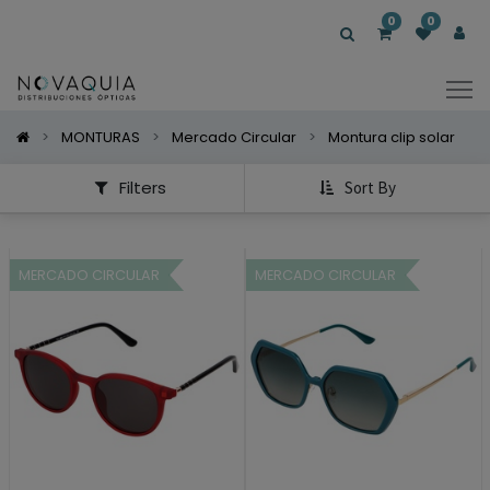
Mostrar
0
0
Categorías
Mostrar
Opciones
MONTURAS
Mercado Circular
Montura clip solar
Filters
Sort By
MERCADO CIRCULAR
MERCADO CIRCULAR