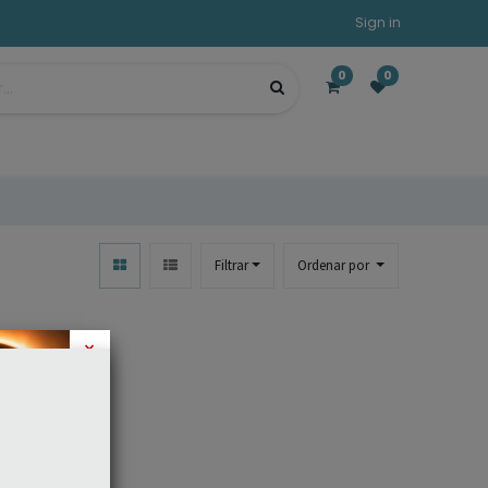
Sign in
0
0
Filtrar
Ordenar por
×