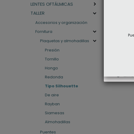
LENTES OFTÁLMICAS
TALLER
Accesorios y organización
Plaqueta 
Fornitura
Pue
Silhoutte 
Plaquetas y almohadillas
simétrica 
Presión
ACCE
Tornillo
Hongo
Redonda
Tipo Silhouette
De aire
Rayban
Siamesas
Almohadillas
Puentes