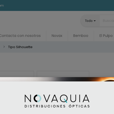
com
Todo
Contacta con nosotros
Novax
Bemboo
El Pulpo
s
Tipo Silhouette