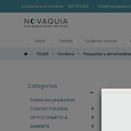
Contacta con nosotros
981 072 823
info@novaquia.
Inicio
Tienda
Quiénes somos
TALLER
Fornitura
Plaquetas y almohadilla
Categorías
Todos los productos
CONTACTOLOGÍA
OPTOCOSMÉTICA
GABINETE