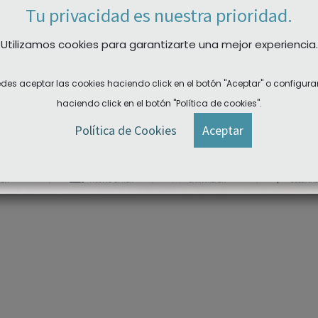
Tu privacidad es nuestra prioridad.
Utilizamos cookies para garantizarte una mejor experiencia.
bayoneta tipo
Plaqueta inserción directa
des aceptar las cookies haciendo click en el botón "Aceptar" o configura
13 mm P.V.C flexible
tipo Silhoutte 12 mm silicona
25 ud
25 ud
haciendo click en el botón "Política de cookies".
Política de Cookies
Aceptar
DER A LAS DESCARGAS